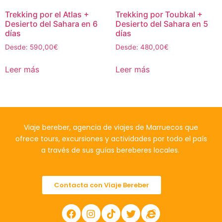
Trekking por el Atlas +
Trekking por Toubkal +
Desierto del Sahara en 6
Desierto del Sahara en 5
días
días
Desde:
590,00
€
Desde:
480,00
€
Leer más
Leer más
Viaje bereber, agencia de viajes de Marruecos que
ofrece tours, excursiones y actividades por todo el país
a través de sus guías bereberes locales.
Contacta con Viaje Bereber