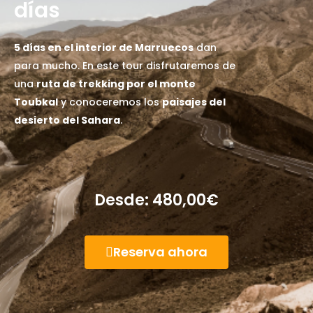
días
5 días en el interior de Marruecos
dan
para mucho. En este tour disfrutaremos de
una
ruta de trekking por el monte
Toubkal
y conoceremos los
paisajes del
desierto del Sahara
.
Desde:
480,00
€
Reserva ahora