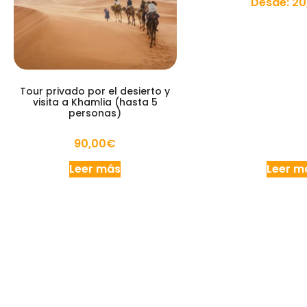
Desde:
20
Tour privado por el desierto y
visita a Khamlia (hasta 5
personas)
90,00
€
Leer más
Leer m