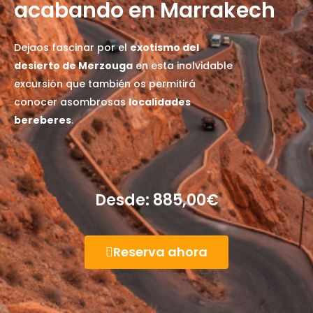
acabando en Marrakech
Dejaos fascinar por el
exotismo del
desierto de Merzouga
en esta inolvidable
excursión que también os permitirá
conocer asombrosas
localidades
bereberes
.
Desde:
885,00
€
Reserva ahora