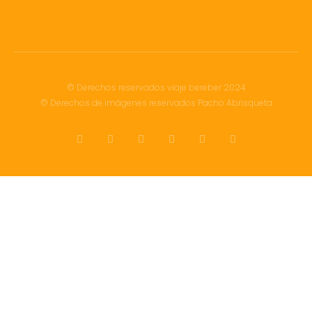
© Derechos reservados viaje bereber 2024
© Derechos de imágenes reservados Pacho Abrisqueta