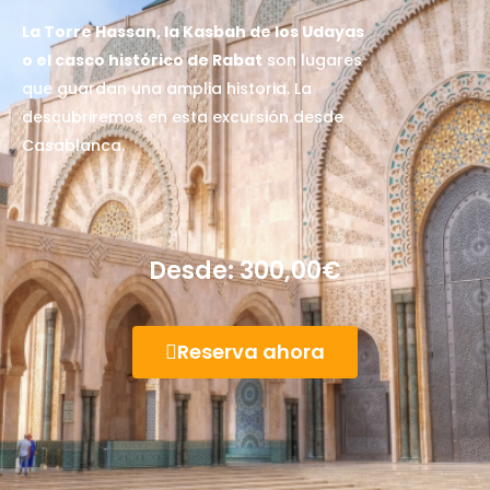
La Torre Hassan, la Kasbah de los Udayas
o el casco histórico de Rabat
son lugares
que guardan una amplia historia. La
descubriremos en esta excursión desde
Casablanca.
Desde:
300,00
€
Reserva ahora