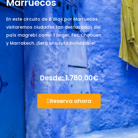
Marruecos
En este circuito de 8 días por Marruecos
visitaremos ciudades tan destacadas del
país magrebí como Tánger, Fez, Chaouen
y Marrakech. ¡Será una ruta inolvidable!
Desde:
1.780,00
€
Reserva ahora