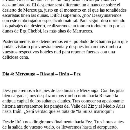
acostumbrados. El despertar será diferente: un amanecer sobre el
desierto de Merzouga, justo en el momento en el que las tonalidades
escarlatas tiñen las dunas. Difícil superarlo, ¿no? Desayunaremos
con este embriagador espectáculo natural. Para seguir descubriendo
los paisajes del desierto, realizaremos un tour en todoterreno por las
dunas de Erg Chebbi, las más altas de Marruecos.
Posteriormente, nos detendremos en el poblado de Khamlia para que
podáis visitarlo por vuestra cuenta y después tomaremos rumbo a
vuestros respectivos hoteles riad para reponer fuerzas con una
deliciosa cena.
Día 4: Merzouga – Rissani – Ifrán – Fez
Desayunaremos a los pies de las dunas de Merzouga. Con las pilas
bien cargadas, nos desplazaremos rumbo norte hacia Rissani: la
antigua capital de los sultanes alauíes. Tras conocer su apasionante
historia atravesaremos los parajes del Valle del Ziz y el Medio Atlas
hasta Ifrán. ¿Será verdad que se trata de “la Suiza marroquí”?
Desde Ifrán nos dirigiremos finalmente hacia Fez. Tres horas antes
de la salida de vuestro vuelo, os llevaremos hasta el aeropuerto.