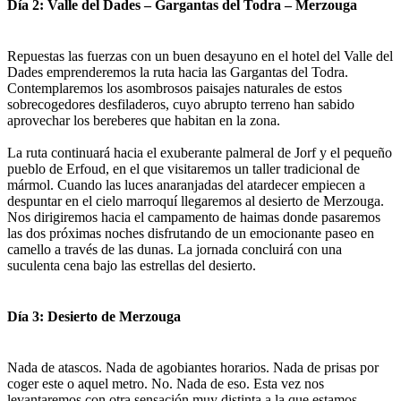
Día 2: Valle del Dades – Gargantas del Todra – Merzouga
Repuestas las fuerzas con un buen desayuno en el hotel del Valle del
Dades emprenderemos la ruta hacia las Gargantas del Todra.
Contemplaremos los asombrosos paisajes naturales de estos
sobrecogedores desfiladeros, cuyo abrupto terreno han sabido
aprovechar los bereberes que habitan en la zona.
La ruta continuará hacia el exuberante palmeral de Jorf y el pequeño
pueblo de Erfoud, en el que visitaremos un taller tradicional de
mármol. Cuando las luces anaranjadas del atardecer empiecen a
despuntar en el cielo marroquí llegaremos al desierto de Merzouga.
Nos dirigiremos hacia el campamento de haimas donde pasaremos
las dos próximas noches disfrutando de un emocionante paseo en
camello a través de las dunas. La jornada concluirá con una
suculenta cena bajo las estrellas del desierto.
Día 3: Desierto de Merzouga
Nada de atascos. Nada de agobiantes horarios. Nada de prisas por
coger este o aquel metro. No. Nada de eso. Esta vez nos
levantaremos con otra sensación muy distinta a la que estamos