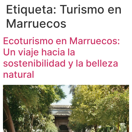
Etiqueta:
Turismo en
Marruecos
Ecoturismo en Marruecos:
Un viaje hacia la
sostenibilidad y la belleza
natural