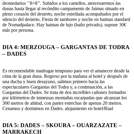
dromedarios ‘’8×8’’. Subidos a los camellos, atravesaremos las
dunas hasta llegar al recóndito campamento de Jaimas situado en
pleno corazón del desierto, noche estrellada acompañados por el
silencio del desierto. Fiesta de tambores y noche en haimas standard
de Nomadpalace. Hay haimas de lujo (baño privado), supone 30€
más por persona.
DIA 4: MERZOUGA – GARGANTAS DE TODRA
– DADES
Es recomendable madrugar temprano para ver el amanecer desde la
cima de la gran duna. Regreso por la mañana al hotel y después de
una ducha y buen desayuno, salimos primero hacia las
espectaculares Gargantas del Todra y, a continuación, a las
Gargantas del Dades. Se trata de dos increíbles cañones formados
por kilómetros de inmensas montañas escarpadas que alcanzan los
300 metros de altitud, con partes estrechas de apenas 20 metros.
Cenamos y dormimos en Dades. alojamiento en hotel/Riad
DIA 5: DADES – SKOURA – OUARZAZATE –
MARRAKECH