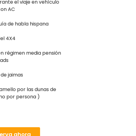
ante el viaje en vehículo
con AC
uía de habla hispana
el 4X4
en régimen media pensión
iads
e jaimas
amello por las dunas de
uno por persona )
erva ahora