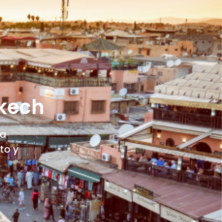
akech
la
to y