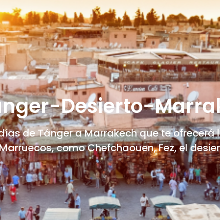
 Tánger-Desierto-Marr
días de Tánger a Marrakech que te ofrecerá 
e Marruecos, como Chefchaouen, Fez, el desier