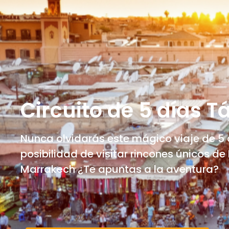
Circuito de 5 días
Nunca olvidarás este mágico viaje de 5 
posibilidad de visitar rincones únicos d
Marrakech ¿Te apuntas a la aventura?