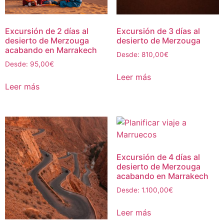
Excursión de 2 días al
Excursión de 3 días al
desierto de Merzouga
desierto de Merzouga
acabando en Marrakech
Desde:
810,00
€
Desde:
95,00
€
Leer más
Leer más
Excursión de 4 días al
desierto de Merzouga
acabando en Marrakech
Desde:
1.100,00
€
Leer más