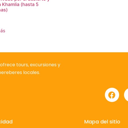
 a Khamlia (hasta 5
nas)
más
ofrece tours, excursiones y
 bereberes locales.
cidad
Mapa del sitio