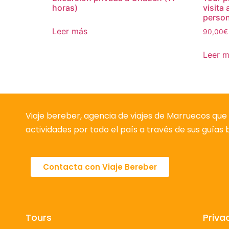
horas)
visita
perso
Leer más
90,00
€
Leer 
Viaje bereber, agencia de viajes de Marruecos que 
actividades por todo el país a través de sus guías
Contacta con Viaje Bereber
Tours
Priva